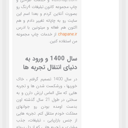
vizitchap.com و خدمات طراحی و
چاپ مجموعه کانون تبلیغات 4رنگ رو
بصورت آنلاین کردم و بعدا اسم این
سایت رو به چاپانه تغییر دادم و هم
اکنون هم فعاله و میتونین با ادرس
chapane.ir
از خدمات چاپ مجموعه
من استفاده کنین.
سال 1400 و ورود به
دنیای انتقال تجربه ها
در سال 1400 تصمیم گرفتم ، خاک
خوریها ، ورشکست شدن ها و تجربه
هایی که مثل الماس ارزش دارن و به
سختی در طول 21 سال گذشته اون
بدست اومده بودن رو جوانهای
مملکت خودم منتقل کنم. تجربه هایی
از جنس بازاریابی ، تبلیغات، جذب
مشتری و تجربه هایی که از دل پروژه