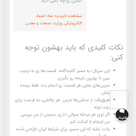
آنلاین رو چه کسی داره…
مشاهده تاییدیه نماد اعتماد
الکترونیکی وزارت صنعت و معدن
نکات کلیدی که باید بهشون توجه
کنی:
این سریال، یه مسیر گام‌به‌گامه. قسمت‌ها رو به ترتیب
ببین تا بهترین نتیجه رو بگیری.
تمرین‌های عملی هر قسمت رو انجام بده. فقط بیننده
نباش.
هیچ‌وقت از سختی‌ها نترس. هر چالشی، یه فرصت برای
رشد توئه.
🗨️
اگر توی هر مرحله سوالی داری، میتونی از من بپرسی.
پشتیبانی
من اینجام تا کمکت کنم.
یادت باشه که این مسیر، برای شرایط ایران طراحی شده