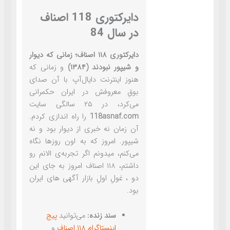
دایرکتوری 118 اصناف
در سال 84
دایرکتوری ۱۱۸ اصناف؛ زمانی که دیوار
و شیپور نبودند (۱۳۸۴)
و زمانی که
هنوز اینترنت دایال‌آپ با آن صدای
بوقِ معروفش در ایران حکمرانی
می‌کرد، در ۲۵ سالگی سایت
118asnaf.com
را راه اندازی کردم.
آن زمان نه خبری از دیوار بود و نه
شیپور. امروز که به اون روزها نگاه
می‌کنم، میدونم اگر تجربه‌ی الانم رو
داشتم، ۱۱۸ اصناف امروز به جای این
دو ، غولِ اولِ بازار آگهی های ایران
بود.
سند زنده:
می‌توانید
پیج
اینستاگرام ۱۱۸ اصناف
و