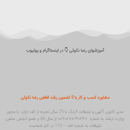
آموزشهای رضا نکوئی 👇 در اینستاگرام و یوتیوب
مشاوره کسب و کار با 5 تضمین رشد قطعی رضا نکوئی
مدیر کانون آگهی و تبلیغات 4رنگ با 25 سال تجربه از کف بازار، با مجوز
وزارت ارشاد به شماره ۱۰/۲۰۸۷۸/۳۰۳۴۸ از سال 86 و عضو انجمن صنفی
تبلیغات به شماره الف – 115 در کنار شماست