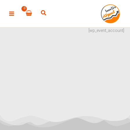
رش
ه
حتوا
[wp_event_account]