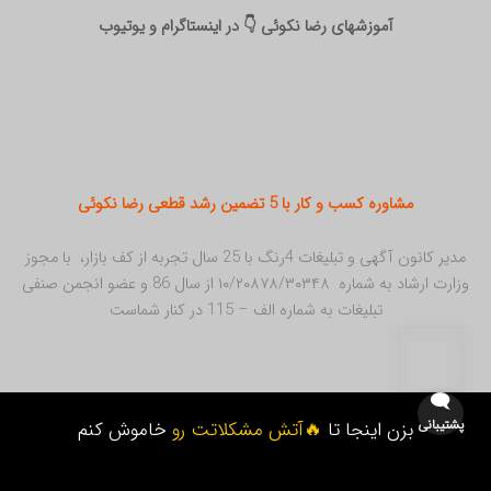
آموزشهای رضا نکوئی 👇 در اینستاگرام و یوتیوب
مشاوره کسب و کار با 5 تضمین رشد قطعی رضا نکوئی
مدیر کانون آگهی و تبلیغات 4رنگ با 25 سال تجربه از کف بازار، با مجوز
وزارت ارشاد به شماره ۱۰/۲۰۸۷۸/۳۰۳۴۸ از سال 86 و عضو انجمن صنفی
تبلیغات به شماره الف – 115 در کنار شماست
🗨️
پشتیبانی
بزن اینجا تا
🔥آتش مشکلاتت رو
خاموش کنم