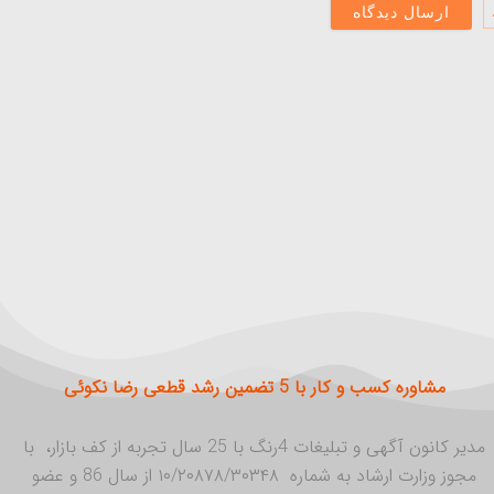
مشاوره کسب و کار با 5 تضمین رشد قطعی رضا نکوئی
مدیر کانون آگهی و تبلیغات 4رنگ با 25 سال تجربه از کف بازار، با
مجوز وزارت ارشاد به شماره ۱۰/۲۰۸۷۸/۳۰۳۴۸ از سال 86 و عضو