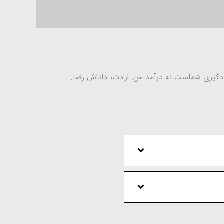
یادگیری شماست نه درآمد من. ارادت، داداش رضا.