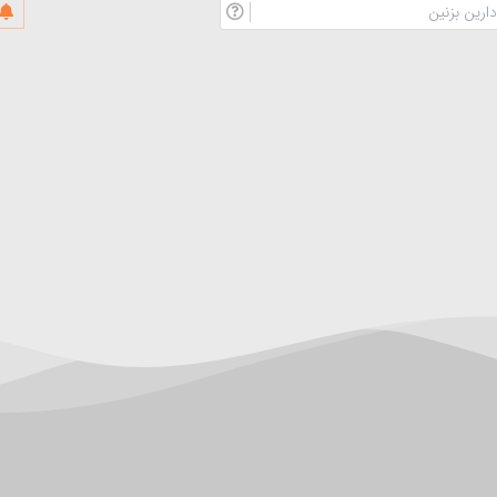
اگه
نام
ایمیل
خانوادگی*
دارین
بزنین