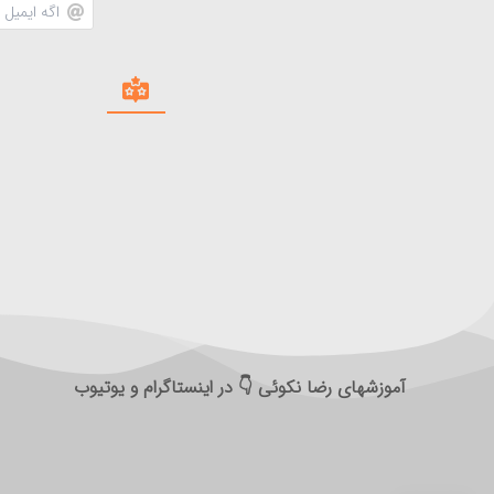
آموزشهای رضا نکوئی 👇 در اینستاگرام و یوتیوب