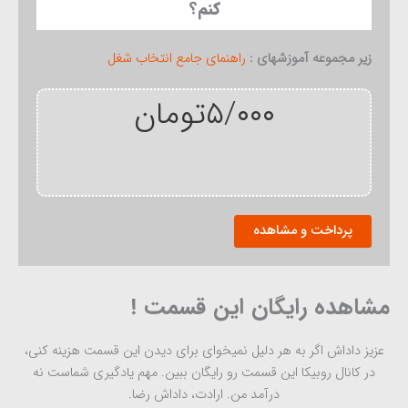
کنم؟
زیر مجموعه آموزشهای :
راهنمای جامع انتخاب شغل
۵/۰۰۰
تومان
در
پرداخت و مشاهده
شغل
انتخاب
شده
از
مشاهده رایگان این قسمت !
کجا
و
چطوری
عزیز داداش اگر به هر دلیل نمیخوای برای دیدن این قسمت هزینه کنی،
شروع
در کانال روبیکا این قسمت رو رایگان ببین. مهم یادگیری شماست نه
کنم؟
درآمد من. ارادت، داداش رضا.
عدد