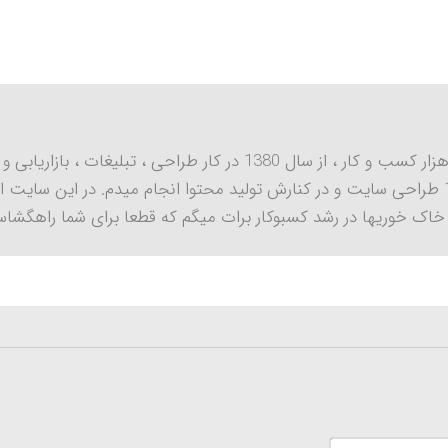
مدیر و مدرس سایت صفر تا هزار کسب و کار ، از سال 1380 در کار طراحی ، تبلیغات ، باز
اک خوریها در رشد کسبوکار برات میگم که قطعا برای شما راهگشا
نام