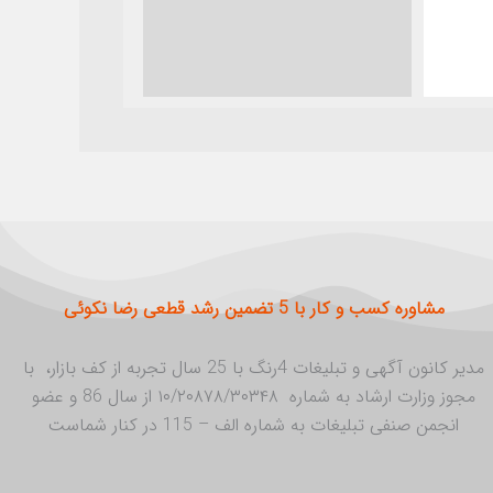
مشاوره کسب و کار با 5 تضمین رشد قطعی رضا نکوئی
مدیر کانون آگهی و تبلیغات 4رنگ با 25 سال تجربه از کف بازار، با
مجوز وزارت ارشاد به شماره ۱۰/۲۰۸۷۸/۳۰۳۴۸ از سال 86 و عضو
انجمن صنفی تبلیغات به شماره الف – 115 در کنار شماست