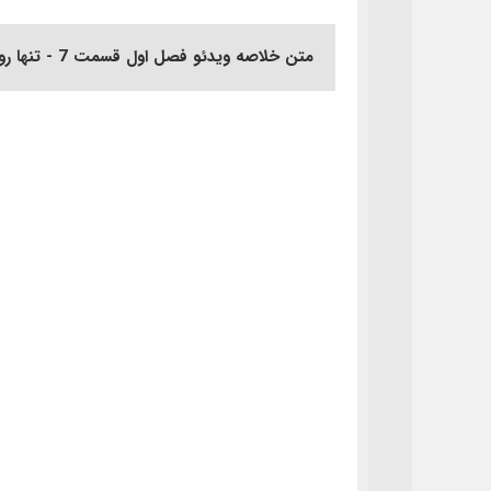
متن خلاصه ویدئو فصل اول قسمت 7 - تنها روش رشد سریعتر کسب و کار