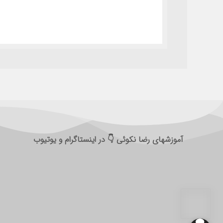
آموزشهای رضا نکوئی 👇 در اینستاگرام و یوتیوب