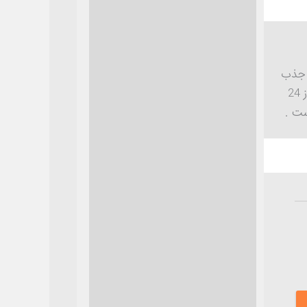
اریابی و جذب
مشتری هستم ، از سال 1390 طراحی سایت و در کنارش تولید محتوا انجام میدم. در این سایت از 24
ست .