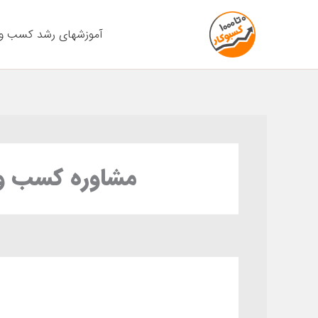
پر
ب
زشهای رشد کسب و کار
محتو
با 5 ضمانت رشد 100%